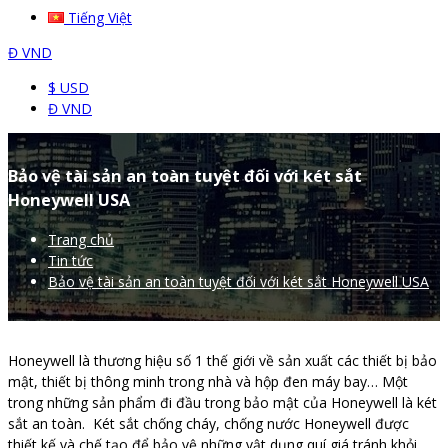
Tiếng Việt
Đ
VND
$ USD
Đ VND
Bảo vệ tài sản an toàn tuyệt đối với két sắt
Honeywell USA
Trang chủ
Tin tức
Bảo vệ tài sản an toàn tuyệt đối với két sắt Honeywell USA
Honeywell là thương hiệu số 1 thế giới về sản xuất các thiết bị bảo
mật, thiết bị thông minh trong nhà và hộp đen máy bay… Một
trong những sản phẩm đi đầu trong bảo mật của Honeywell là két
sắt an toàn. Két sắt chống cháy, chống nước Honeywell được
thiết kế và chế tạo để bảo vệ những vật dụng quí giá tránh khỏi