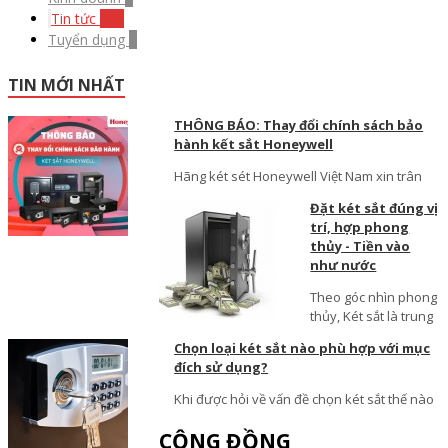
Tin tức
173
Tuyển dụng
0
TIN MỚI NHẤT
THÔNG BÁO: Thay đổi chính sách bảo
hành kết sắt Honeywell
Hãng két sét Honeywell Việt Nam xin trân
Đặt két sắt đúng vị
trí, hợp phong
thủy - Tiền vào
như nước
Theo góc nhìn phong
thủy, Két sắt là trung
Chọn loại két sắt nào phù hợp với mục
đích sử dụng?
Khi được hỏi về vấn đề chọn két sắt thế nào
CỘNG ĐỒNG