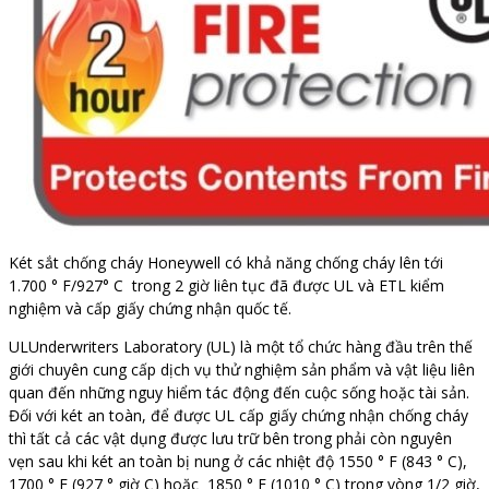
Két sắt chống cháy Honeywell có khả năng chống cháy lên tới
1.700 ° F/927° C trong 2 giờ liên tục đã được UL và ETL kiểm
nghiệm và cấp giấy chứng nhận quốc tế.
ULUnderwriters Laboratory (UL) là một tổ chức hàng đầu trên thế
giới chuyên cung cấp dịch vụ thử nghiệm sản phẩm và vật liệu liên
quan đến những nguy hiểm tác động đến cuộc sống hoặc tài sản.
Đối với két an toàn, để được UL cấp giấy chứng nhận chống cháy
thì tất cả các vật dụng được lưu trữ bên trong phải còn nguyên
vẹn sau khi két an toàn bị nung ở các nhiệt độ 1550 ° F (843 ° C),
1700 ° F (927 ° giờ C) hoặc 1850 ° F (1010 ° C) trong vòng 1/2 giờ,