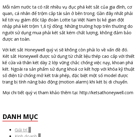
Mỗi năm nước ta có rất nhiều vụ đục phá két sắt của gia đình, cơ
quan, cá nhân để trộm cắp tài sản ở bên trong. Gần đây nhất phải
kể tới vụ giám đốc tập đoàn Lotte tại Việt Nam bị kẻ gian đột
nhập phá két trộm 1,6 tỷ đồng. Những trường hợp trên thường do
người sử dụng mua phải két sắt kém chất lượng, không đảm bảo
được an toàn.
Với két sắt Honeywell quý vị sẽ không còn phải lo về vấn đề đó.
Két sắt Honeywell được sử dụng từ chất liệu thép cao cấp với thiết
kế cửa và thân két dày 2 lớp vững chắc chống việc nạy, khoan phá
két. Ngoài ra sản phẩm sử dụng khoá cơ kết hợp với khóa kỹ thuật
số điện tử chống mở két trái phép, đặc biệt một số model được
trang bị tính năng báo động (motion alarm) khi két bị di chuyển.
Mọi chi tiết quý vị tham khảo thêm tại: http://ketsathoneywell.com
DANH MỤC
Giải trí
0
Kinh doanh
0