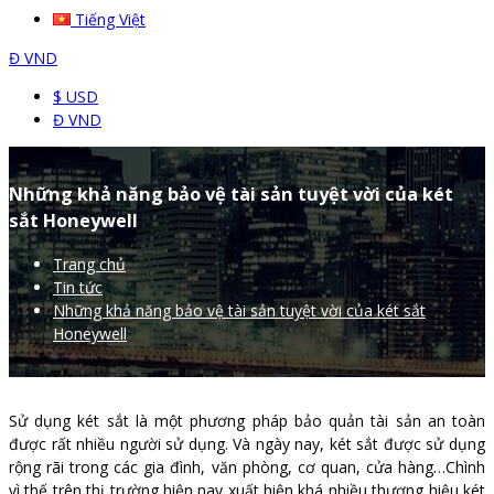
Tiếng Việt
Đ
VND
$ USD
Đ VND
Những khả năng bảo vệ tài sản tuyệt vời của két
sắt Honeywell
Trang chủ
Tin tức
Những khả năng bảo vệ tài sản tuyệt vời của két sắt
Honeywell
Sử dụng két sắt là một phương pháp bảo quản tài sản an toàn
được rất nhiều người sử dụng. Và ngày nay, két sắt được sử dụng
rộng rãi trong các gia đình, văn phòng, cơ quan, cửa hàng…Chình
vì thế trên thị trường hiện nay xuất hiện khá nhiều thương hiệu két