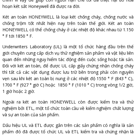
hoạn két sắt Honeywell đã được ra đời.
Két an toàn HONEYWELL là loại két chống cháy, chống nước và
chống trộm tốt nhất hiện nay trên toàn thế giới. Két an toàn
HONEYWELL có thể chống cháy ở các nhiệt độ khác nhau từ 1.150
° F tới 1850 ° F.
Underwriters Laboratory (UL) là một tổ chức hàng đầu trên thế
giới chuyên cung cấp dịch vụ thử nghiệm sản phẩm và vật liệu liên
quan đến những nguy hiểm tác động đến cuộc sống hoặc tài sản.
Đối với két an toàn, để được UL cấp giấy chứng nhận chống cháy
thì tất cả các vật dụng được lưu trữ bên trong phải còn nguyên
vẹn sau khi két an toàn bị nung ở các nhiệt độ 1550 ° F (843 ° C),
1700 ° F (927 ° giờ C) hoặc 1850 ° F (1010 ° C) trong vòng 1/2 giờ,
1 giờ hoặc 2 giờ.
Ngoài ra két an toàn HONEYWELL còn được kiểm tra và thử
nghiệm bởi ETL, một tổ chức toàn cầu về kiểm nghiệm chất lượng
và sự an toàn của sản phẩm.
Dấu hiệu UL và ETL được gắn trên các sản phẩm có nghĩa là sản
phẩm đó đã được tổ chức UL và ETL kiểm tra và chứng nhận là