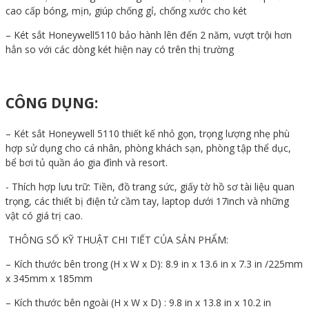
cao cấp bóng, mịn, giúp chống gỉ, chống xước cho két
– Két sắt Honeywell5110 bảo hành lên đến 2 năm, vượt trội hơn
hẳn so với các dòng két hiện nay có trên thị trường
CÔNG DỤNG:
– Két sắt Honeywell 5110 thiết kế nhỏ gọn, trọng lượng nhẹ phù
hợp sử dụng cho cá nhân, phòng khách sạn, phòng tập thể dục,
bể bơi tủ quần áo gia đình và resort.
- Thích hợp lưu trữ: Tiền, đồ trang sức, giấy tờ hồ sơ tài liệu quan
trọng, các thiết bị điện tử cầm tay, laptop dưới 17inch và những
vật có giá trị cao.
THÔNG SỐ KỸ THUẬT CHI TIẾT CỦA SẢN PHẨM:
– Kích thước bên trong (H x W x D): 8.9 in x 13.6 in x 7.3 in /225mm
x 345mm x 185mm
– Kích thước bên ngoài (H x W x D) : 9.8 in x 13.8 in x 10.2 in