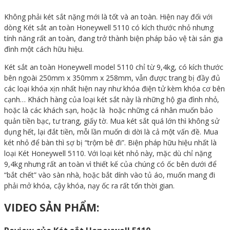
Không phải két sắt nặng mới là tốt và an toàn. Hiện nay đối với
dòng Két sắt an toàn Honeywell 5110 có kích thước nhỏ nhưng
tính năng rất an toàn, đang trở thành biện pháp bảo vệ tài sản gia
đình một cách hữu hiệu.
Két sắt an toàn Honeywell model 5110 chỉ từ 9,4kg, có kích thước
bên ngoài 250mm x 350mm x 258mm, vẫn được trang bị đầy đủ
các loại khóa xịn nhất hiện nay như khóa điện tử kèm khóa cơ bên
cạnh… Khách hàng của loại két sắt này là những hộ gia đình nhỏ,
hoặc là các khách sạn, hoặc là hoặc những cá nhân muốn bảo
quản tiền bạc, tư trang, giấy tờ. Mua két sắt quá lớn thì không sử
dụng hết, lại đắt tiền, mỗi lần muốn di dời là cả một vấn đề. Mua
két nhỏ để bàn thì sợ bị “trộm bê đi”. Biện pháp hữu hiệu nhất là
loại Két Honeywell 5110. Với loại két nhỏ này, mặc dù chỉ nặng
9,4kg nhưng rất an toàn vì thiết kế của chúng có ốc bên dưới để
“bắt chết” vào sàn nhà, hoặc bắt dính vào tủ áo, muốn mang đi
phải mở khóa, cậy khóa, nạy ốc ra rất tốn thời gian.
VIDEO SẢN PHẨM: