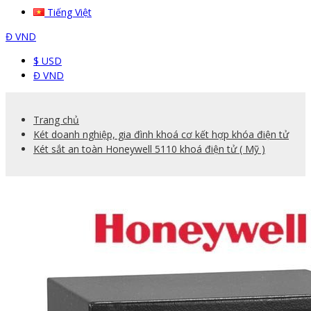
Tiếng Việt
Đ
VND
$ USD
Đ VND
Trang chủ
Két doanh nghiệp, gia đình khoá cơ kết hợp khóa điện tử
Két sắt an toàn Honeywell 5110 khoá điện tử ( Mỹ )