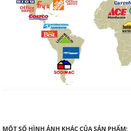
MỘT SỐ HÌNH ẢNH KHÁC CỦA SẢN PHẨM: