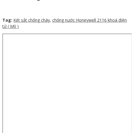
Tag:
Két sắt chống cháy
,
chống nước Honeywell 2116 khoá điện
tử ( Mỹ )