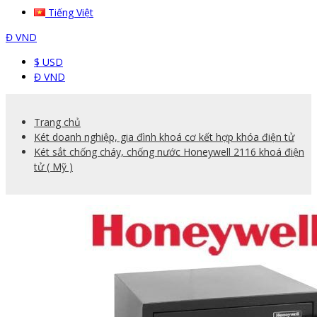
Tiếng Việt
Đ
VND
$ USD
Đ VND
Trang chủ
Két doanh nghiệp, gia đình khoá cơ kết hợp khóa điện tử
Két sắt chống cháy, chống nước Honeywell 2116 khoá điện
tử ( Mỹ )